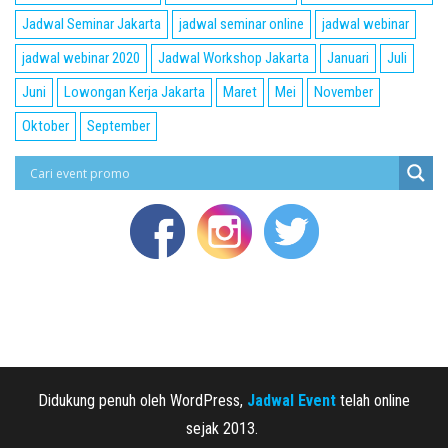
Jadwal Seminar Jakarta
jadwal seminar online
jadwal webinar
jadwal webinar 2020
Jadwal Workshop Jakarta
Januari
Juli
Juni
Lowongan Kerja Jakarta
Maret
Mei
November
Oktober
September
Didukung penuh oleh WordPress,
Jadwal Event
telah online
sejak 2013.