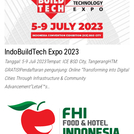
IndoBuildTech Expo 2023
Tanggal: 5-9 Juli 2023Tempat: ICE BSD City, TangerangHTM:
GRATIS!Pendaftaran pengunjung: Online “Transforming into Digital
Cities Through Infrastructure & Community
Advancement”Leta€™s…