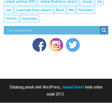
jadwal webinar 2020
Jadwal Workshop Jakarta
Januari
Juli
Juni
Lowongan Kerja Jakarta
Maret
Mei
November
Oktober
September
Didukung penuh oleh WordPress,
Jadwal Event
telah online
sejak 2013.