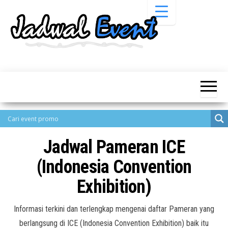
Skip
to
the
content
Informasi
Jadwal
Jadwal,
Event,
Event,
Acara,
Info
Pameran,
Pameran,
Seminar,
Promo,
Acara &
Bazaar,
Promo
Workshop,
Jadwal Pameran ICE
Job Fair,
Terbaru
Lomba dll.
(Indonesia Convention
Exhibition)
Informasi terkini dan terlengkap mengenai daftar Pameran yang
berlangsung di ICE (Indonesia Convention Exhibition) baik itu