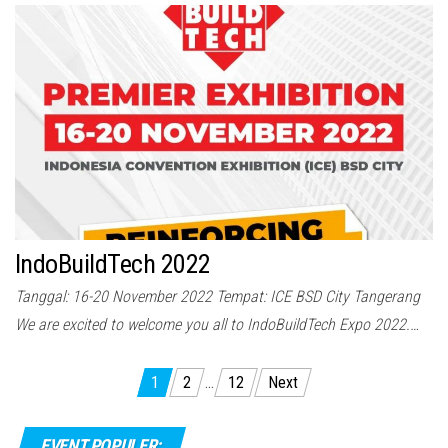
IndoBuildTech 2022
Tanggal: 16-20 November 2022 Tempat: ICE BSD City Tangerang
We are excited to welcome you all to IndoBuildTech Expo 2022.…
Posts
1
2
…
12
Next
pagination
EVENT POPULER: