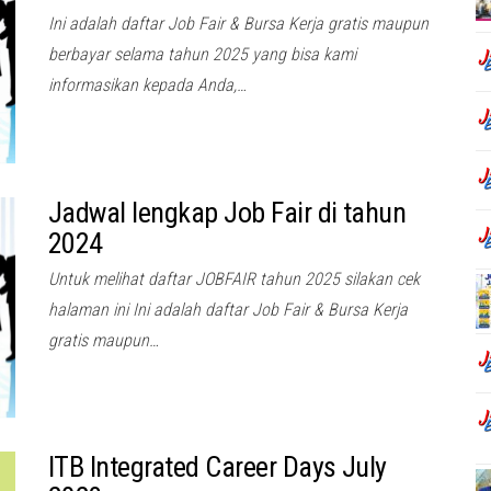
Ini adalah daftar Job Fair & Bursa Kerja gratis maupun
berbayar selama tahun 2025 yang bisa kami
informasikan kepada Anda,…
Jadwal lengkap Job Fair di tahun
2024
Untuk melihat daftar JOBFAIR tahun 2025 silakan cek
halaman ini Ini adalah daftar Job Fair & Bursa Kerja
gratis maupun…
ITB Integrated Career Days July