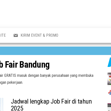
al
i
,
,
ran,
ITE
KIRIM EVENT & PROMO
a &
o
p,
aru
l.
b Fair Bandung
b Fair GRATIS masuk dengan banyak perusahaan yang membuka
gan pekerjaan.
Jadwal lengkap Job Fair di tahun
2025