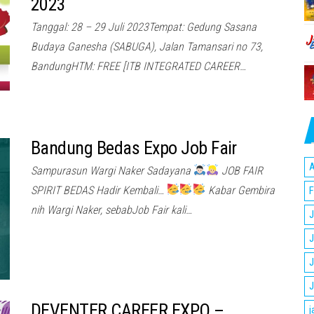
2023
Tanggal: 28 – 29 Juli 2023Tempat: Gedung Sasana
Budaya Ganesha (SABUGA), Jalan Tamansari no 73,
BandungHTM: FREE [ITB INTEGRATED CAREER…
Bandung Bedas Expo Job Fair
A
Sampurasun Wargi Naker Sadayana
JOB FAIR
SPIRIT BEDAS Hadir Kembali…
Kabar Gembira
F
nih Wargi Naker, sebabJob Fair kali…
J
J
J
J
DEVENTER CAREER EXPO –
j