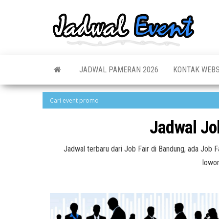
Skip
to
Jadw
Informas
the
Jadwal,
Event
Event,
content
Acara,
Info
Pameran
Pame
JADWAL PAMERAN 2026
KONTAK WEBS
Seminar,
Promo,
Acar
Bazaar,
Prom
Worksho
Job Fair,
Terb
Lomba dl
Jadwal Jo
Jadwal terbaru dari Job Fair di Bandung, ada Jo
lowon