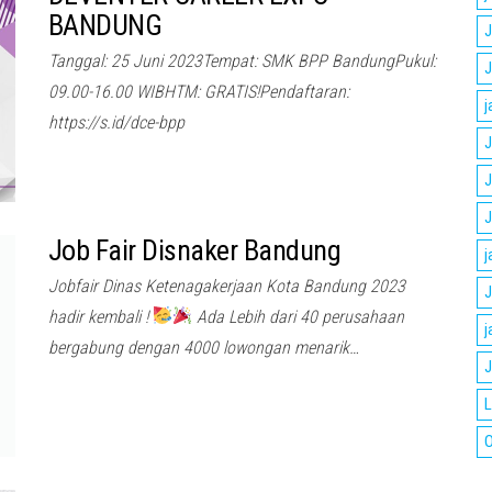
BANDUNG
J
Tanggal: 25 Juni 2023Tempat: SMK BPP BandungPukul:
J
09.00-16.00 WIBHTM: GRATIS!Pendaftaran:
j
https://s.id/dce-bpp
J
J
J
Job Fair Disnaker Bandung
j
Jobfair Dinas Ketenagakerjaan Kota Bandung 2023
J
hadir kembali !
Ada Lebih dari 40 perusahaan
j
bergabung dengan 4000 lowongan menarik…
J
L
O