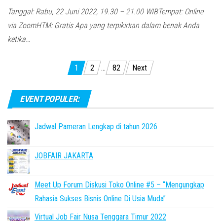
Tanggal: Rabu, 22 Juni 2022, 19.30 – 21.00 WIBTempat: Online
via ZoomHTM: Gratis Apa yang terpikirkan dalam benak Anda
ketika…
Posts
1
2
…
82
Next
pagination
EVENT POPULER:
Jadwal Pameran Lengkap di tahun 2026
JOBFAIR JAKARTA
Meet Up Forum Diskusi Toko Online #5 – “Mengungkap
Rahasia Sukses Bisnis Online Di Usia Muda”
Virtual Job Fair Nusa Tenggara Timur 2022