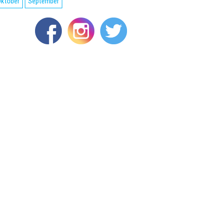
ktober
September