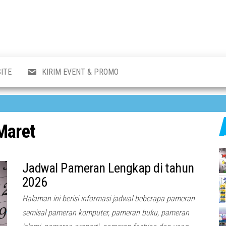
al
i
,
,
ran,
ITE
KIRIM EVENT & PROMO
a &
o
p,
aru
l.
Maret
Jadwal Pameran Lengkap di tahun
2026
Halaman ini berisi informasi jadwal beberapa pameran
semisal pameran komputer, pameran buku, pameran