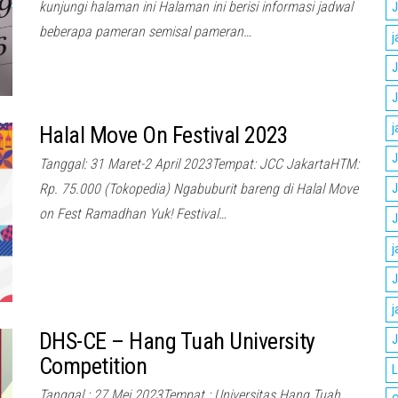
kunjungi halaman ini Halaman ini berisi informasi jadwal
J
beberapa pameran semisal pameran…
j
J
J
j
Halal Move On Festival 2023
J
Tanggal: 31 Maret-2 April 2023Tempat: JCC JakartaHTM:
Rp. 75.000 (Tokopedia) Ngabuburit bareng di Halal Move
J
on Fest Ramadhan Yuk! Festival…
J
j
J
j
DHS-CE – Hang Tuah University
J
Competition
L
Tanggal : 27 Mei 2023Tempat : Universitas Hang Tuah