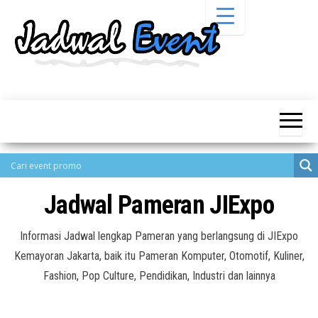
Skip
to
the
content
Informasi
Jadwal
Jadwal,
Event,
Event,
Acara,
Info
Pameran,
Pameran,
Seminar,
Promo,
Acara &
Bazaar,
Promo
Workshop,
Jadwal Pameran JIExpo
Job Fair,
Terbaru
Lomba dll.
Informasi Jadwal lengkap Pameran yang berlangsung di JIExpo
Kemayoran Jakarta, baik itu Pameran Komputer, Otomotif, Kuliner,
Fashion, Pop Culture, Pendidikan, Industri dan lainnya