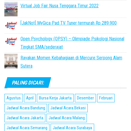
Virtual Job Fair Nusa Tenggara Timur 2022
[JakNot] MyGica Pad TV Tuner termurah Rp 289.900
Open Psychology (OPSY) – Olimpiade Psikologi Nasional
Tingkat SMA/sederajat
Rayakan Momen Kebahagiaan di Mercure Serpong Alam
Sutera
PALING DICARI:
Agustus
April
Bursa Kerja Jakarta
Desember
Februari
Jadwal Acara Bandung
Jadwal Acara Bekasi
Jadwal Acara Jakarta
Jadwal Acara Malang
Jadwal Acara Semarang
Jadwal Acara Surabaya