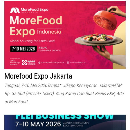
Morefood Expo Jakarta
Tanggal: 7-10 Mei 2026Tempat: JIExpo Kemayoran JakartaHTM:
Rp. 35.000 (Presale Ticket) Yang Kamu Cari buat Bisnis F&B, Ada
di MoreFood…