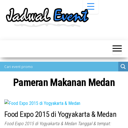
Skip
to
the
content
Informasi
Jadwal
Jadwal,
Event,
Event,
Acara,
Info
Pameran,
Pameran,
Seminar,
Promo,
Acara &
Bazaar,
Promo
Workshop,
Pameran Makanan Medan
Job Fair,
Terbaru
Lomba dll.
Food Expo 2015 di Yogyakarta & Medan
Food Expo 2015 di Yogyakarta & Medan Tanggal & tempat: