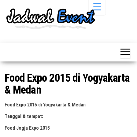
Skip
to
the
content
Informasi
Jadwal
Jadwal,
Event,
Event,
Acara,
Info
Pameran,
Pameran,
Seminar,
Promo,
Acara &
Food Expo 2015 di Yogyakarta
Bazaar,
Promo
Workshop,
& Medan
Job Fair,
Terbaru
Lomba dll.
Food Expo 2015 di Yogyakarta & Medan
Tanggal & tempat:
Food Jogja Expo 2015