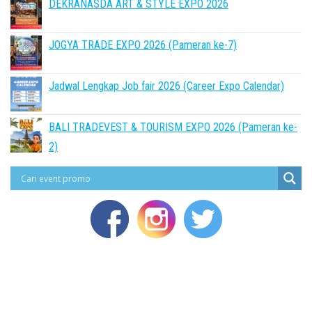
DEKRANASDA ART & STYLE EXPO 2026
JOGYA TRADE EXPO 2026 (Pameran ke-7)
Jadwal Lengkap Job fair 2026 (Career Expo Calendar)
BALI TRADEVEST & TOURISM EXPO 2026 (Pameran ke-
2)