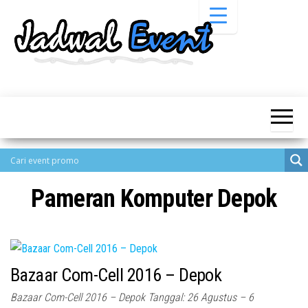
Skip
to
the
content
Informasi
Jadwal
Jadwal,
Event,
Event,
Acara,
Info
Pameran,
Pameran,
Seminar,
Promo,
Acara &
Bazaar,
Promo
Workshop,
Pameran Komputer Depok
Job Fair,
Terbaru
Lomba dll.
Bazaar Com-Cell 2016 – Depok
Bazaar Com-Cell 2016 – Depok Tanggal: 26 Agustus – 6