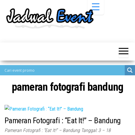
Skip
to
the
content
Informasi
Jadwal
Jadwal,
Event,
Event,
Acara,
Info
Pameran,
Pameran,
Seminar,
Promo,
Acara &
Bazaar,
Promo
Workshop,
pameran fotografi bandung
Job Fair,
Terbaru
Lomba dll.
Pameran Fotografi : “Eat It!” – Bandung
Pameran Fotografi : “Eat It!” – Bandung Tanggal: 3 – 18