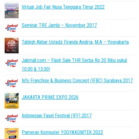
Virtual Job Fair Nusa Tenggara Timur 2022
Seminar TRE Jambi – November 2017
Tabligh Akbar Ustadz Firanda Andirja, M.A – Yogyakarta
Jakmall.com – Flash Sale THR Serba Rp 20 Ribu pukul
10.00 & 13.00!
Info Franchise & Business Concept (IFBC) Surabaya 2017
JAKARTA PRIME EXPO 2026
Indonesian Fasel Festival (IFF) 2017
Pameran Komputer YOGYAKOMTEK 2022