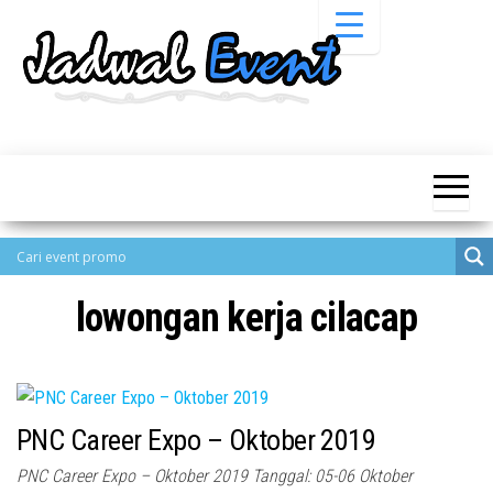
Skip
to
the
content
Informasi
Jadwal
Jadwal,
Event,
Event,
Acara,
Info
Pameran,
Pameran,
Seminar,
Promo,
Acara &
Bazaar,
Promo
Workshop,
lowongan kerja cilacap
Job Fair,
Terbaru
Lomba dll.
PNC Career Expo – Oktober 2019
PNC Career Expo – Oktober 2019 Tanggal: 05-06 Oktober