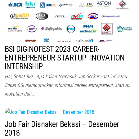
BSI DIGINOFEST 2023 CAREER-
ENTREPRENEUR-STARTUP- INOVATION-
INTERNSHIP
Hai, Sobat BSI.. Apa kalian termasuk Job Seeker saat ini? Atau
Sobat BSI membutuhkan informasi career, entrepreneur, startup,
inovation dan…
Job Fair Disnaker Bekasi – Desember
2018