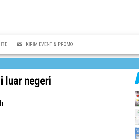
al
i
,
,
ran,
ITE
KIRIM EVENT & PROMO
a &
o
p,
aru
l.
i luar negeri
ah