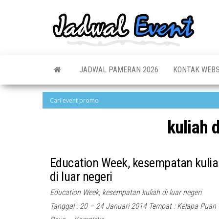
Skip
to
Jadw
Informas
the
Jadwal,
Event
Event,
content
Acara,
Info
Pameran
Pame
JADWAL PAMERAN 2026
KONTAK WEBS
Seminar,
Promo,
Acar
Bazaar,
Prom
Worksho
Job Fair,
Terb
Lomba dl
kuliah d
Education Week, kesempatan kuli
di luar negeri
Education Week, kesempatan kuliah di luar negeri
Tanggal : 20 – 24 Januari 2014 Tempat : Kelapa Puan