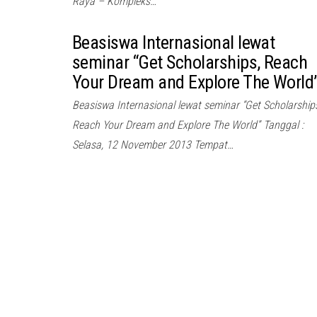
Raya – Kompleks…
Beasiswa Internasional lewat
seminar “Get Scholarships, Reach
Your Dream and Explore The World
Beasiswa Internasional lewat seminar “Get Scholarship
Reach Your Dream and Explore The World” Tanggal :
Selasa, 12 November 2013 Tempat…