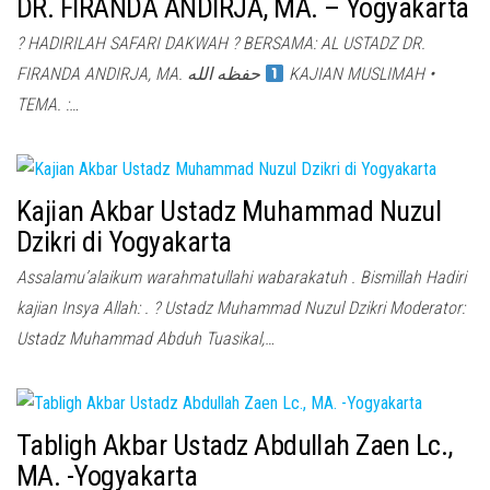
DR. FIRANDA ANDIRJA, MA. – Yogyakarta
? HADIRILAH SAFARI DAKWAH ? BERSAMA: AL USTADZ DR.
FIRANDA ANDIRJA, MA. حفظه الله
KAJIAN MUSLIMAH •
TEMA. :…
Kajian Akbar Ustadz Muhammad Nuzul
Dzikri di Yogyakarta
Assalamu’alaikum warahmatullahi wabarakatuh . Bismillah Hadiri
kajian Insya Allah: . ? Ustadz Muhammad Nuzul Dzikri Moderator:
Ustadz Muhammad Abduh Tuasikal,…
Tabligh Akbar Ustadz Abdullah Zaen Lc.,
MA. -Yogyakarta