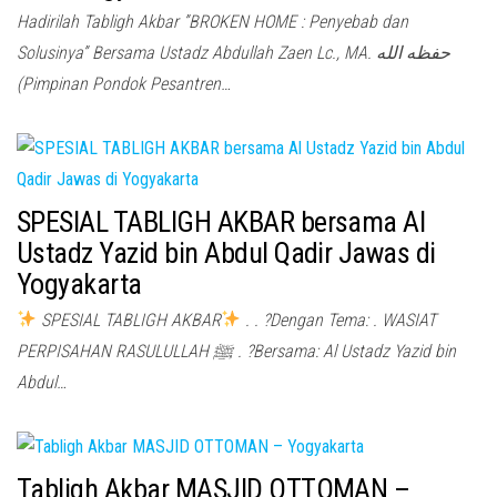
Hadirilah Tabligh Akbar ”BROKEN HOME : Penyebab dan
Solusinya” Bersama Ustadz Abdullah Zaen Lc., MA. حفظه الله
(Pimpinan Pondok Pesantren…
SPESIAL TABLIGH AKBAR bersama Al
Ustadz Yazid bin Abdul Qadir Jawas di
Yogyakarta
SPESIAL TABLIGH AKBAR
. . ?Dengan Tema: . WASIAT
PERPISAHAN RASULULLAH ﷺ . ?Bersama: Al Ustadz Yazid bin
Abdul…
Tabligh Akbar MASJID OTTOMAN –