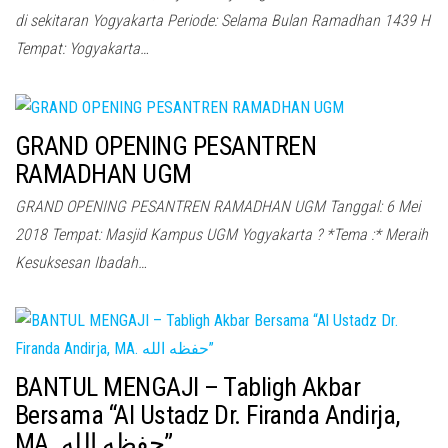
di sekitaran Yogyakarta Periode: Selama Bulan Ramadhan 1439 H
Tempat: Yogyakarta…
GRAND OPENING PESANTREN
RAMADHAN UGM
GRAND OPENING PESANTREN RAMADHAN UGM Tanggal: 6 Mei
2018 Tempat: Masjid Kampus UGM Yogyakarta ? *Tema :* Meraih
Kesuksesan Ibadah…
BANTUL MENGAJI – Tabligh Akbar
Bersama “Al Ustadz Dr. Firanda Andirja,
MA. حفظه الله”