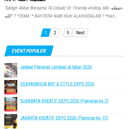
Tabligh Akbar Bersama “Al Ustadz Dr. Firanda Andirja, MA. حفظه
الله” ? *TEMA :* BAHTERA NABI NUH ALAIHISSALAM ? *Hari…
Posts
1
2
…
5
Next
pagination
EVENT POPULER:
Jadwal Pameran Lengkap di tahun 2026
DEKRANASDA ART & STYLE EXPO 2026
SURABAYA KREATIF EXPO 2026 (Pameran ke-2)
JAKARTA KREATIF EXPO 2026 (Pameran ke-13)