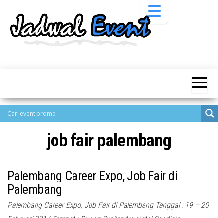
Skip
to
the
content
Informasi
Jadwal
Jadwal,
Event,
Event,
Acara,
Info
Pameran,
Pameran,
Seminar,
Promo,
Acara &
Bazaar,
Promo
Workshop,
job fair palembang
Job Fair,
Terbaru
Lomba dll.
Palembang Career Expo, Job Fair di
Palembang
Palembang Career Expo, Job Fair di Palembang Tanggal : 19 – 20