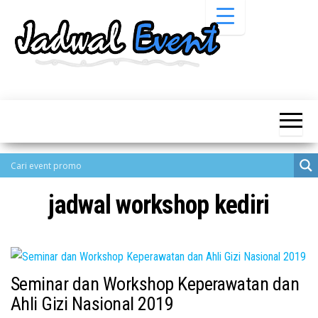
Skip
to
the
content
Informasi
Jadwal
Jadwal,
Event,
Event,
Acara,
Info
Pameran,
Pameran,
Seminar,
Promo,
Acara &
Bazaar,
Promo
Workshop,
jadwal workshop kediri
Job Fair,
Terbaru
Lomba dll.
Seminar dan Workshop Keperawatan dan
Ahli Gizi Nasional 2019