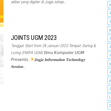
akbar yang digelar di Jogja setiap…
j
J
J
j
JOINTS UGM 2023
J
Tanggal: Start from 28 Januari 2023 Tempat: Daring &
J
Luring (FMIPA UGM) 𝘐𝘭𝘮𝘶 𝘒𝘰𝘮𝘱𝘶𝘵𝘦𝘳 𝘜𝘎𝘔
J
𝘗𝘳𝘦𝘴𝘦𝘯𝘵𝘴,
𝐉𝐨𝐠𝐣𝐚 𝐈𝐧𝐟𝐨𝐫𝐦𝐚𝐭𝐢𝐨𝐧 𝐓𝐞𝐜𝐡𝐧𝐨𝐥𝐨𝐠𝐲
j
𝐒𝐞𝐬𝐬𝐢𝐨𝐧…
J
j
J
L
O