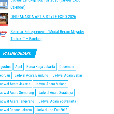
Jadwal Lengkap Job fair 2026 (Career Expo
Calendar)
DEKRANASDA ART & STYLE EXPO 2026
Seminar Entrepreneur : “Modal Berani Milyader
Terbukti” – Bandung
PALING DICARI:
gustus
April
Bursa Kerja Jakarta
Desember
ebruari
Jadwal Acara Bandung
Jadwal Acara Bekasi
adwal Acara Jakarta
Jadwal Acara Malang
adwal Acara Semarang
Jadwal Acara Surabaya
adwal Acara Tangerang
Jadwal Acara Yogyakarta
adwal Bazaar Jakarta
Jadwal Job Fair 2018