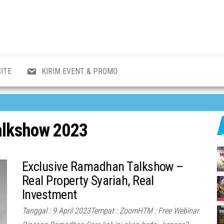
al
i
,
,
ran,
ITE
KIRIM EVENT & PROMO
a &
o
p,
aru
l.
alkshow 2023
Exclusive Ramadhan Talkshow –
Real Property Syariah, Real
Investment
Tanggal : 9 April 2023Tempat : ZoomHTM : Free Webinar