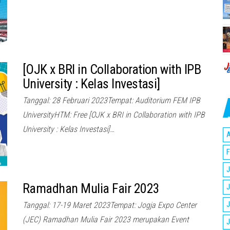
[OJK x BRI in Collaboration with IPB
University : Kelas Investasi]
Tanggal: 28 Februari 2023Tempat: Auditorium FEM IPB
UniversityHTM: Free [OJK x BRI in Collaboration with IPB
University : Kelas Investasi]…
A
F
J
Ramadhan Mulia Fair 2023
J
J
Tanggal: 17-19 Maret 2023Tempat: Jogja Expo Center
(JEC) Ramadhan Mulia Fair 2023 merupakan Event
J