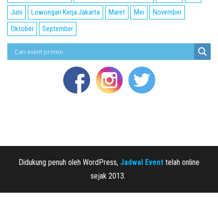
Juni
Lowongan Kerja Jakarta
Maret
Mei
November
Oktober
September
Didukung penuh oleh WordPress,
Jadwal Event
telah online
sejak 2013.