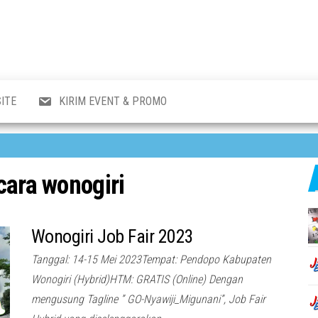
al
i
,
,
ran,
ITE
KIRIM EVENT & PROMO
a &
o
p,
aru
l.
cara wonogiri
Wonogiri Job Fair 2023
Tanggal: 14-15 Mei 2023Tempat: Pendopo Kabupaten
Wonogiri (Hybrid)HTM: GRATIS (Online) Dengan
mengusung Tagline ” GO-Nyawiji_Migunani”, Job Fair