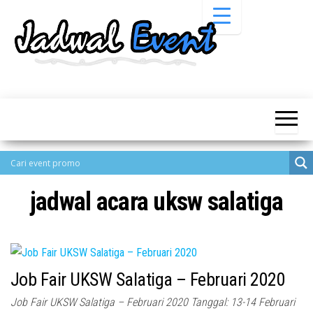
Skip
to
the
content
Informasi
Jadwal
Jadwal,
Event,
Event,
Acara,
Info
Pameran,
Pameran,
Seminar,
Promo,
Acara &
Bazaar,
Promo
Workshop,
jadwal acara uksw salatiga
Job Fair,
Terbaru
Lomba dll.
Job Fair UKSW Salatiga – Februari 2020
Job Fair UKSW Salatiga – Februari 2020 Tanggal: 13-14 Februari