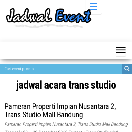
Skip
to
the
content
Informasi
Jadwal
Jadwal,
Event,
Event,
Acara,
Info
Pameran,
Pameran,
Seminar,
Promo,
Acara &
Bazaar,
Promo
Workshop,
jadwal acara trans studio
Job Fair,
Terbaru
Lomba dll.
Pameran Properti Impian Nusantara 2,
Trans Studio Mall Bandung
Pameran Properti Impian Nusantara 2, Trans Studio Mall Bandung