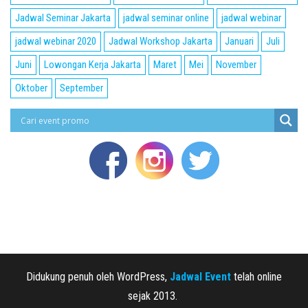
Jadwal Seminar Jakarta
jadwal seminar online
jadwal webinar
jadwal webinar 2020
Jadwal Workshop Jakarta
Januari
Juli
Juni
Lowongan Kerja Jakarta
Maret
Mei
November
Oktober
September
Didukung penuh oleh WordPress,
Jadwal Event
telah online
sejak 2013.