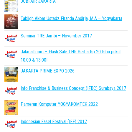
JOBFAIR JAKARTA
Tabligh Akbar Ustadz Firanda Andirja, M.A – Yogyakarta
Seminar TRE Jambi – November 2017
Jakmall.com – Flash Sale THR Serba Rp 20 Ribu pukul
10.00 & 13.00!
JAKARTA PRIME EXPO 2026
Info Franchise & Business Concept (IFBC) Surabaya 2017
Pameran Komputer YOGYAKOMTEK 2022
Indonesian Fasel Festival (IFF) 2017