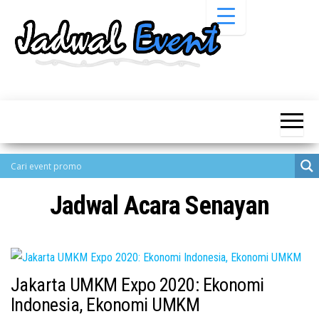
Skip
to
the
content
Informasi
Jadwal
Jadwal,
Event,
Event,
Acara,
Info
Pameran,
Pameran,
Seminar,
Promo,
Acara &
Bazaar,
Promo
Workshop,
Jadwal Acara Senayan
Job Fair,
Terbaru
Lomba dll.
Jakarta UMKM Expo 2020: Ekonomi
Indonesia, Ekonomi UMKM