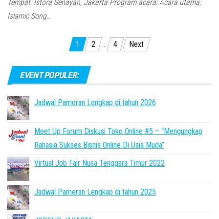
Tempat: Istora Senayan, Jakarta Program acara: Acara utama:
Islamic Song…
Posts
1
2
…
4
Next
pagination
EVENT POPULER:
Jadwal Pameran Lengkap di tahun 2026
Meet Up Forum Diskusi Toko Online #5 – “Mengungkap
Rahasia Sukses Bisnis Online Di Usia Muda”
Virtual Job Fair Nusa Tenggara Timur 2022
Jadwal Pameran Lengkap di tahun 2025