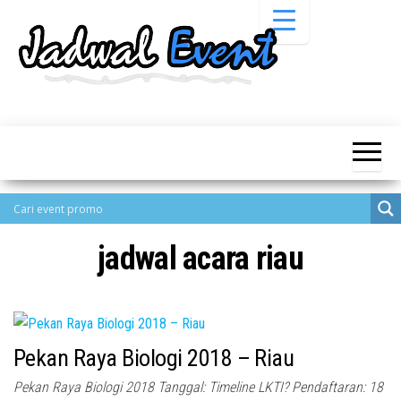
Skip
to
the
content
Informasi
Jadwal
Jadwal,
Event,
Event,
Acara,
Info
Pameran,
Pameran,
Seminar,
Promo,
Acara &
Bazaar,
Promo
Workshop,
jadwal acara riau
Job Fair,
Terbaru
Lomba dll.
Pekan Raya Biologi 2018 – Riau
Pekan Raya Biologi 2018 Tanggal: Timeline LKTI? Pendaftaran: 18