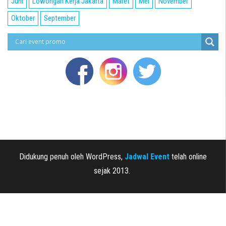
Juni
Lowongan Kerja Jakarta
Maret
Mei
November
Oktober
September
Didukung penuh oleh WordPress,
Jadwal Event
telah online
sejak 2013.