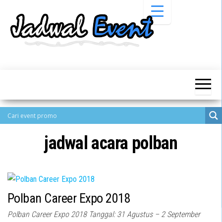
Skip
to
the
content
Informasi
Jadwal
Jadwal,
Event,
Event,
Acara,
Info
Pameran,
Pameran,
Seminar,
Promo,
Acara &
Bazaar,
Promo
Workshop,
jadwal acara polban
Job Fair,
Terbaru
Lomba dll.
Polban Career Expo 2018
Polban Career Expo 2018 Tanggal: 31 Agustus – 2 September