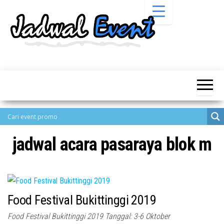
Skip
to
the
content
Informasi
Jadwal
Jadwal,
Event,
Event,
Acara,
Info
Pameran,
Pameran,
Seminar,
Promo,
Acara &
Bazaar,
Promo
Workshop,
jadwal acara pasaraya blok m
Job Fair,
Terbaru
Lomba dll.
Food Festival Bukittinggi 2019
Food Festival Bukittinggi 2019 Tanggal: 3-6 Oktober