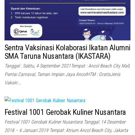
Sentra Vaksinasi Kolaborasi Ikatan Alumni
SMA Taruna Nusantara (IKASTARA)
Tanggal : Sabtu, 4 September 2021Tempat : Ancol Beach City Mall,
Pantai Carnaval, Taman Impian Jaya AncolHTM : GratisJenis
Vaksin:…
Festival 1001 Gerobak Kuliner Nusantara
Festival 1001 Gerobak Kuliner Nusantara Tanggal: 14 Desember
2018 – 6 Januari 2019 Tempat: Atrium Ancol Beach City, Jakarta