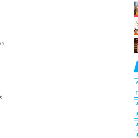
10
A
F
&
J
J
J
J