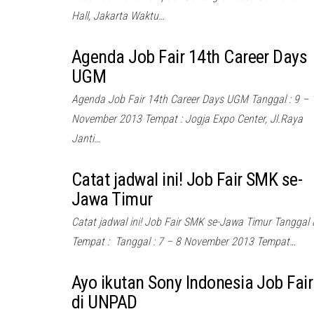
Hall, Jakarta Waktu…
Agenda Job Fair 14th Career Days
UGM
Agenda Job Fair 14th Career Days UGM Tanggal : 9 – 
November 2013 Tempat : Jogja Expo Center, Jl.Raya
Janti…
Catat jadwal ini! Job Fair SMK se-
Jawa Timur
Catat jadwal ini! Job Fair SMK se-Jawa Timur Tanggal 
Tempat : Tanggal : 7 – 8 November 2013 Tempat…
Ayo ikutan Sony Indonesia Job Fair
di UNPAD