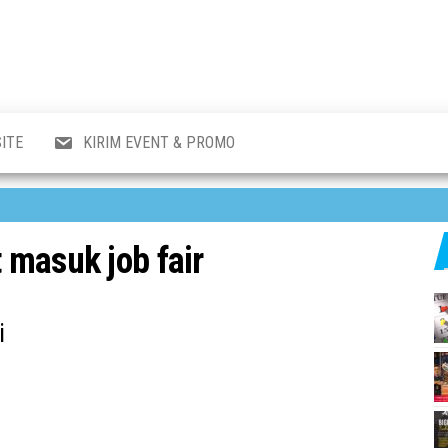
al
i
,
,
ran,
ITE
KIRIM EVENT & PROMO
a &
o
p,
aru
l.
t masuk job fair
i