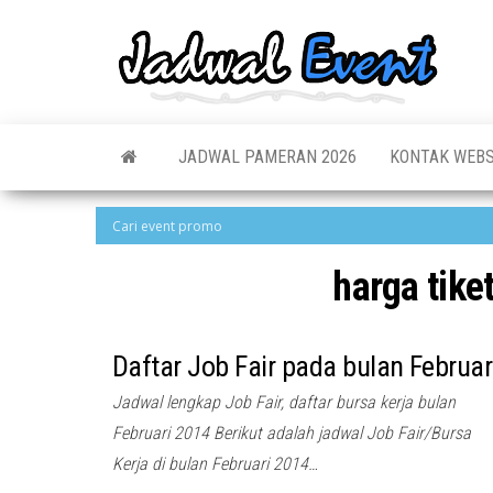
Skip
to
Jadw
Informas
the
Jadwal,
Event
Event,
content
Acara,
Info
Pameran
Pame
JADWAL PAMERAN 2026
KONTAK WEBS
Seminar,
Promo,
Acar
Bazaar,
Prom
Worksho
Job Fair,
Terb
Lomba dl
harga tike
Daftar Job Fair pada bulan Februar
Jadwal lengkap Job Fair, daftar bursa kerja bulan
Februari 2014 Berikut adalah jadwal Job Fair/Bursa
Kerja di bulan Februari 2014…