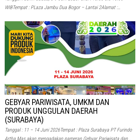
WIBTempat : PLaza Jambu Dua Bogor – Lantai 2Alamat :…
GEBYAR PARIWISATA, UMKM DAN
PRODUK UNGGULAN DAERAH
(SURABAYA)
Tanggal : 11 – 14 Juni 2026Tempat : Plaza Surabaya PT Furindo
Artha Mas akan mengadakan pameran Gebyar Pariwisata dan…