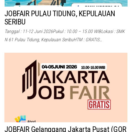
JOBFAIR PULAU TIDUNG, KEPULAUAN
SERIBU
Tanggal : 11-12 Juni 2026Pukul : 10.00 – 15.00 WIBLokasi : SMK
N 61 Pulau Tidung, Kepulauan SeribuHTM : GRATIS…
JOBFAIR Gelanggang Jakarta Pusat (GOR