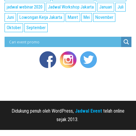
jadwal webinar 2020
Jadwal Workshop Jakarta
Januari
Juli
Juni
Lowongan Kerja Jakarta
Maret
Mei
November
Oktober
September
Didukung penuh oleh WordPress,
Jadwal Event
telah online
sejak 2013.