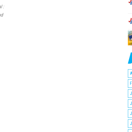
 :
ad
A
F
J
J
J
J