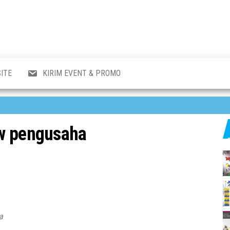
al
i
,
,
ran,
ITE
KIRIM EVENT & PROMO
a &
o
p,
aru
l.
w pengusaha
a