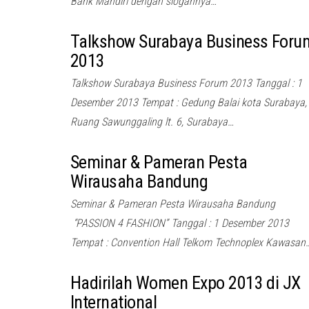
Bank Mandiri dengan slogannya…
Talkshow Surabaya Business Foru
2013
Talkshow Surabaya Business Forum 2013 Tanggal : 1
Desember 2013 Tempat : Gedung Balai kota Surabaya,
Ruang Sawunggaling lt. 6, Surabaya…
Seminar & Pameran Pesta
Wirausaha Bandung
Seminar & Pameran Pesta Wirausaha Bandung
“PASSION 4 FASHION” Tanggal : 1 Desember 2013
Tempat : Convention Hall Telkom Technoplex Kawasan
Hadirilah Women Expo 2013 di JX
International