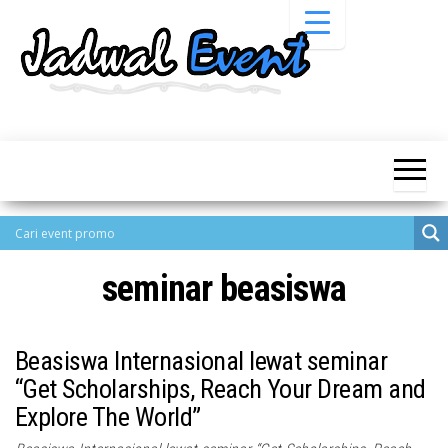
Skip
to
the
content
Informasi
Jadwal
Jadwal,
Event,
Event,
Acara,
Info
Pameran,
Pameran,
Seminar,
Promo,
Acara &
Bazaar,
Promo
Workshop,
seminar beasiswa
Job Fair,
Terbaru
Lomba dll.
Beasiswa Internasional lewat seminar
“Get Scholarships, Reach Your Dream and
Explore The World”