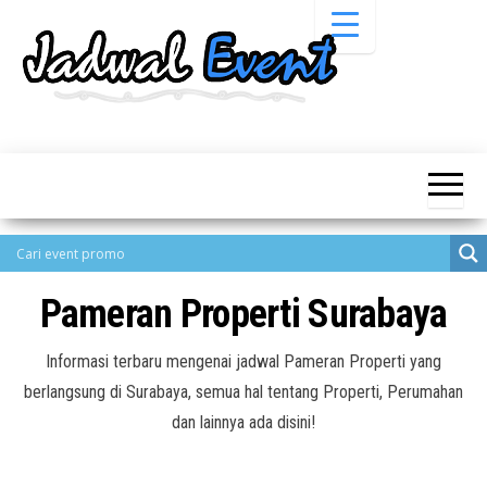
Skip
to
the
content
Informasi
Jadwal
Jadwal,
Event,
Event,
Acara,
Info
Pameran,
Pameran,
Seminar,
Promo,
Acara &
Bazaar,
Promo
Workshop,
Pameran Properti Surabaya
Job Fair,
Terbaru
Lomba dll.
Informasi terbaru mengenai jadwal Pameran Properti yang
berlangsung di Surabaya, semua hal tentang Properti, Perumahan
dan lainnya ada disini!