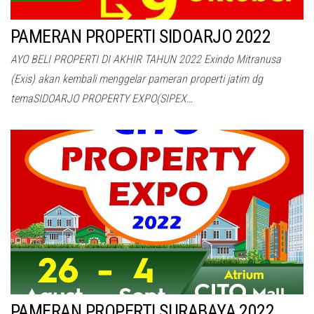
PAMERAN PROPERTI SIDOARJO 2022
AYO BELI PROPERTI DI AKHIR TAHUN 2022 Exindo Mitranusa
(Exis) akan kembali menggelar pameran properti jatim dg
temaSIDOARJO PROPERTY EXPO(SIPEX…
PAMERAN PROPERTI SURABAYA 2022