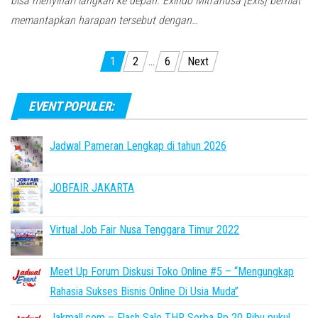
bisa menyinari langkah ke depan. Exindo Mitranusa [Exis] berniat
memantapkan harapan tersebut dengan…
Posts
1
2
…
6
Next
pagination
EVENT POPULER:
Jadwal Pameran Lengkap di tahun 2026
JOBFAIR JAKARTA
Virtual Job Fair Nusa Tenggara Timur 2022
Meet Up Forum Diskusi Toko Online #5 – “Mengungkap
Rahasia Sukses Bisnis Online Di Usia Muda”
Jakmall.com – Flash Sale THR Serba Rp 20 Ribu pukul