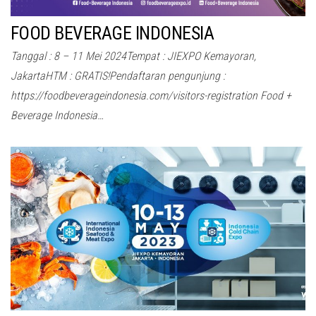
FOOD BEVERAGE INDONESIA
Tanggal : 8 – 11 Mei 2024Tempat : JIEXPO Kemayoran,
JakartaHTM : GRATIS!Pendaftaran pengunjung :
https://foodbeverageindonesia.com/visitors-registration Food +
Beverage Indonesia…