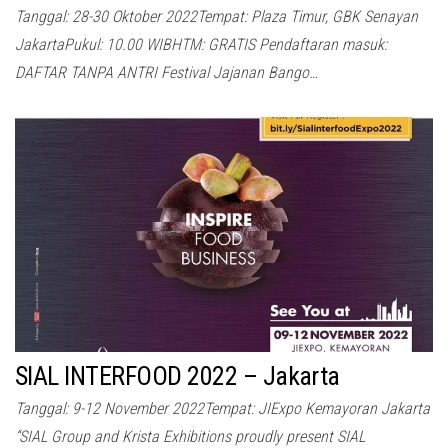
Tanggal: 28-30 Oktober 2022Tempat: Plaza Timur, GBK Senayan
JakartaPukul: 10.00 WIBHTM: GRATIS Pendaftaran masuk:
DAFTAR TANPA ANTRI Festival Jajanan Bango…
SIAL INTERFOOD 2022 – Jakarta
Tanggal: 9-12 November 2022Tempat: JIExpo Kemayoran Jakarta
“SIAL Group and Krista Exhibitions proudly present SIAL