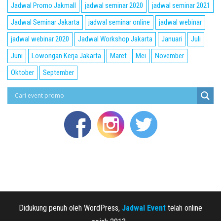
Jadwal Promo Jakmall
jadwal seminar 2020
jadwal seminar 2021
Jadwal Seminar Jakarta
jadwal seminar online
jadwal webinar
jadwal webinar 2020
Jadwal Workshop Jakarta
Januari
Juli
Juni
Lowongan Kerja Jakarta
Maret
Mei
November
Oktober
September
Didukung penuh oleh WordPress,
Jadwal Event
telah online