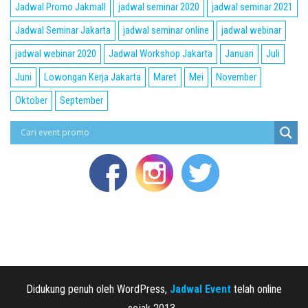
Jadwal Promo Jakmall
jadwal seminar 2020
jadwal seminar 2021
Jadwal Seminar Jakarta
jadwal seminar online
jadwal webinar
jadwal webinar 2020
Jadwal Workshop Jakarta
Januari
Juli
Juni
Lowongan Kerja Jakarta
Maret
Mei
November
Oktober
September
Didukung penuh oleh WordPress,
Jadwal Event
telah online