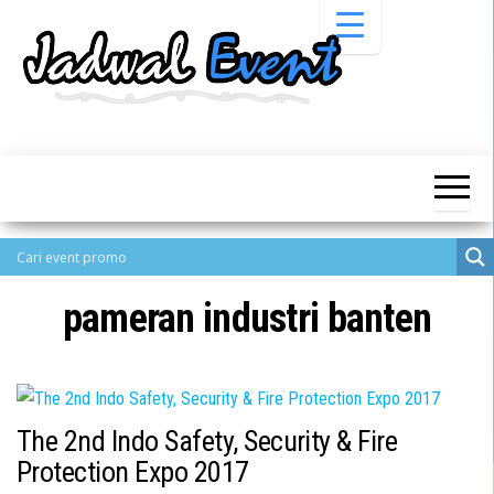
Skip
to
the
content
Informasi
Jadwal
Jadwal,
Event,
Event,
Acara,
Info
Pameran,
Pameran,
Seminar,
Promo,
Acara &
Bazaar,
Promo
Workshop,
pameran industri banten
Job Fair,
Terbaru
Lomba dll.
The 2nd Indo Safety, Security & Fire
Protection Expo 2017