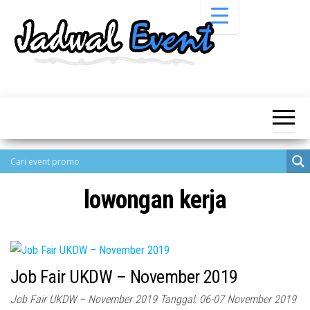
Skip
to
the
content
Informasi
Jadwal
Jadwal,
Event,
Event,
Acara,
Info
Pameran,
Pameran,
Seminar,
Promo,
Acara &
Bazaar,
Promo
Workshop,
lowongan kerja
Job Fair,
Terbaru
Lomba dll.
Job Fair UKDW – November 2019
Job Fair UKDW – November 2019 Tanggal: 06-07 November 2019