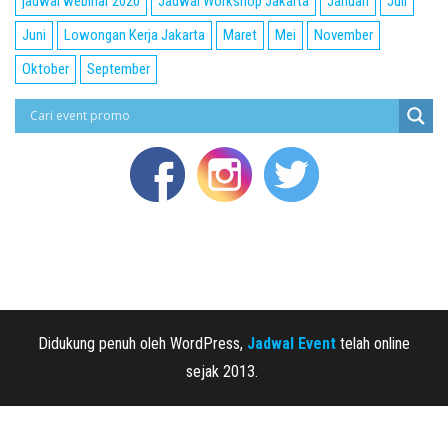
jadwal webinar 2020
Jadwal Workshop Jakarta
Januari
Juli
Juni
Lowongan Kerja Jakarta
Maret
Mei
November
Oktober
September
Didukung penuh oleh WordPress,
Jadwal Event
telah online
sejak 2013.