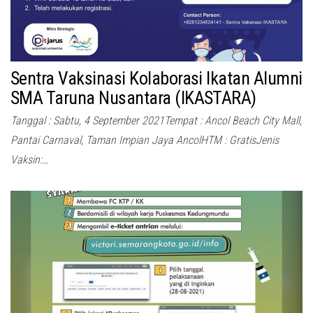
Sentra Vaksinasi Kolaborasi Ikatan Alumni
SMA Taruna Nusantara (IKASTARA)
Tanggal : Sabtu, 4 September 2021Tempat : Ancol Beach City Mall,
Pantai Carnaval, Taman Impian Jaya AncolHTM : GratisJenis
Vaksin:…