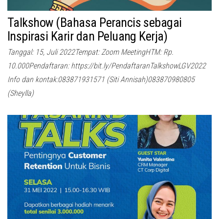
Talkshow (Bahasa Perancis sebagai
Inspirasi Karir dan Peluang Kerja)
Tanggal: 15, Juli 2022Tempat: Zoom MeetingHTM: Rp.
10.000Pendaftaran: https://bit.ly/PendaftaranTalkshowLGV2022
Info dan kontak:083871931571 (Siti Annisah)083870980805
(Sheylla)