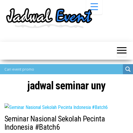
Skip
to
the
content
Informasi
Jadwal
Jadwal,
Event,
Event,
Acara,
Info
Pameran,
Pameran,
Seminar,
Promo,
Acara &
Bazaar,
Promo
Workshop,
jadwal seminar uny
Job Fair,
Terbaru
Lomba dll.
Seminar Nasional Sekolah Pecinta
Indonesia #Batch6