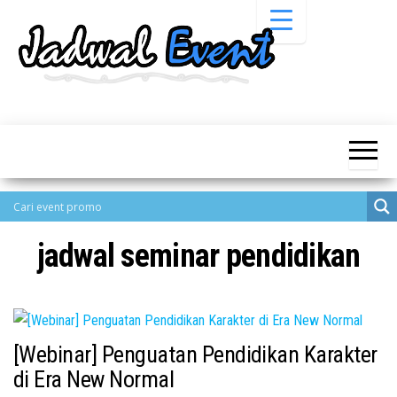
Skip
to
the
content
Informasi
Jadwal
Jadwal,
Event,
Event,
Acara,
Info
Pameran,
Pameran,
Seminar,
Promo,
Acara &
Bazaar,
Promo
Workshop,
jadwal seminar pendidikan
Job Fair,
Terbaru
Lomba dll.
[Webinar] Penguatan Pendidikan Karakter
di Era New Normal