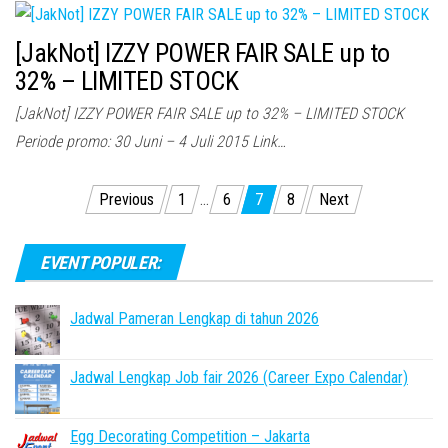
[JakNot] IZZY POWER FAIR SALE up to
32% – LIMITED STOCK
[JakNot] IZZY POWER FAIR SALE up to 32% – LIMITED STOCK
Periode promo: 30 Juni – 4 Juli 2015 Link…
Posts
Previous
1
…
6
7
8
Next
pagination
EVENT POPULER:
Jadwal Pameran Lengkap di tahun 2026
Jadwal Lengkap Job fair 2026 (Career Expo Calendar)
Egg Decorating Competition – Jakarta