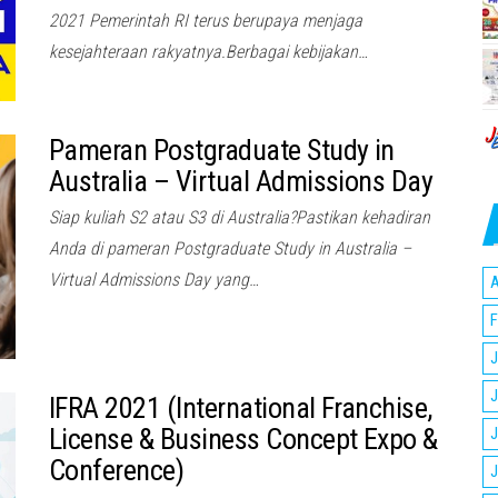
2021 Pemerintah RI terus berupaya menjaga
kesejahteraan rakyatnya.Berbagai kebijakan…
Pameran Postgraduate Study in
Australia – Virtual Admissions Day
Siap kuliah S2 atau S3 di Australia?Pastikan kehadiran
Anda di pameran Postgraduate Study in Australia –
Virtual Admissions Day yang…
A
F
J
J
IFRA 2021 (International Franchise,
License & Business Concept Expo &
J
Conference)
J