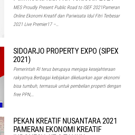
MES Proudly Present Public Road to ISEF 2021Pameran
Online Ekonomi Kreatif dan Pariwisata Idul Fitri Terbesar
2021 Live Premier17 –…
SIDOARJO PROPERTY EXPO (SIPEX
2021)
Pemerintah RI terus berupaya menjaga kesejahteraan
rakyatnya.Berbagai kebijakan dikeluarkan agar ekonomi
bisa tumbuh, termasuk untuk pembelian properti dengan
free PPN,…
PEKAN KREATIF NUSANTARA 2021
PAMERAN EKONOMI KREATIF