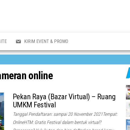
al
i
,
,
ran,
ITE
KIRIM EVENT & PROMO
a &
o
p,
aru
l.
ameran online
Pekan Raya (Bazar Virtual) – Ruang
UMKM Festival
Tanggal Pendaftaran: sampai 20 November 2021Tempat:
OnlineHTM: Gratis Festival dalam bentuk virtual?