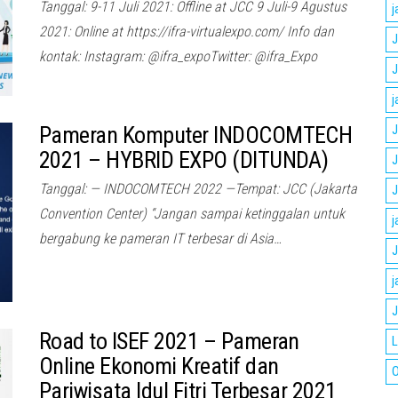
Tanggal: 9-11 Juli 2021: Offline at JCC 9 Juli-9 Agustus
j
2021: Online at https://ifra-virtualexpo.com/ Info dan
J
kontak: Instagram: @ifra_expoTwitter: @ifra_Expo
J
j
Pameran Komputer INDOCOMTECH
J
2021 – HYBRID EXPO (DITUNDA)
J
Tanggal: — INDOCOMTECH 2022 —Tempat: JCC (Jakarta
J
Convention Center) “Jangan sampai ketinggalan untuk
j
bergabung ke pameran IT terbesar di Asia…
J
j
J
Road to ISEF 2021 – Pameran
L
Online Ekonomi Kreatif dan
O
Pariwisata Idul Fitri Terbesar 2021