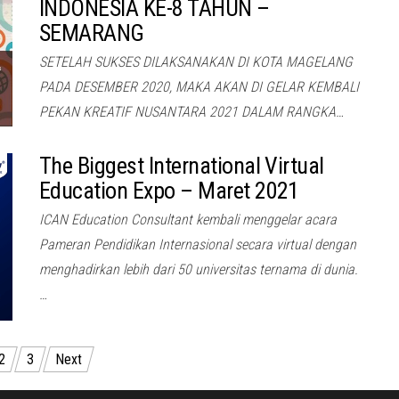
INDONESIA KE-8 TAHUN –
SEMARANG
SETELAH SUKSES DILAKSANAKAN DI KOTA MAGELANG
PADA DESEMBER 2020, MAKA AKAN DI GELAR KEMBALI
PEKAN KREATIF NUSANTARA 2021 DALAM RANGKA…
The Biggest International Virtual
Education Expo – Maret 2021
ICAN Education Consultant kembali menggelar acara
Pameran Pendidikan Internasional secara virtual dengan
menghadirkan lebih dari 50 universitas ternama di dunia.
…
2
3
Next