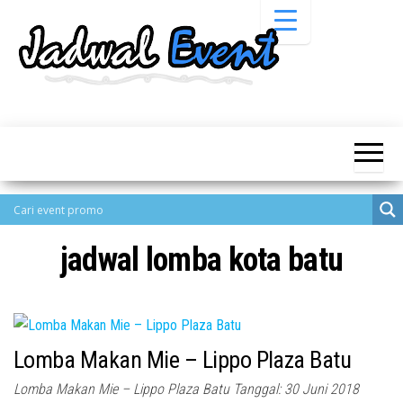
Skip
to
the
content
Informasi
Jadwal
Jadwal,
Event,
Event,
Acara,
Info
Pameran,
Pameran,
Seminar,
Promo,
Acara &
Bazaar,
Promo
Workshop,
jadwal lomba kota batu
Job Fair,
Terbaru
Lomba dll.
Lomba Makan Mie – Lippo Plaza Batu
Lomba Makan Mie – Lippo Plaza Batu Tanggal: 30 Juni 2018