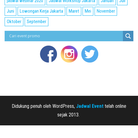
jadwal webinar 2020
Jadwal Workshop Jakarta
Januari
Juli
Juni
Lowongan Kerja Jakarta
Maret
Mei
November
Oktober
September
Didukung penuh oleh WordPress,
Jadwal Event
telah online
sejak 2013.