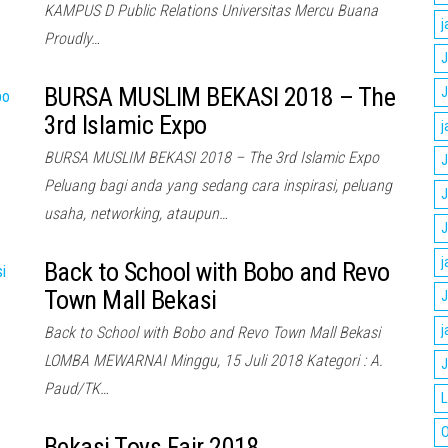
KAMPUS D Public Relations Universitas Mercu Buana
j
Proudly…
J
BURSA MUSLIM BEKASI 2018 – The
J
3rd Islamic Expo
j
BURSA MUSLIM BEKASI 2018 – The 3rd Islamic Expo
J
Peluang bagi anda yang sedang cara inspirasi, peluang
J
usaha, networking, ataupun…
J
j
Back to School with Bobo and Revo
Town Mall Bekasi
J
j
Back to School with Bobo and Revo Town Mall Bekasi
LOMBA MEWARNAI Minggu, 15 Juli 2018 Kategori : A.
J
Paud/TK…
L
O
Bekasi Toys Fair 2018