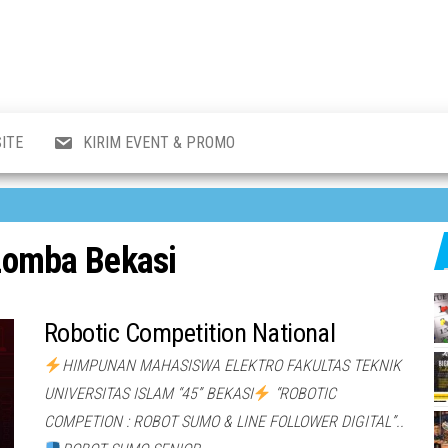
al
i
,
,
ran,
ITE
KIRIM EVENT & PROMO
a &
o
p,
aru
l.
Lomba Bekasi
Robotic Competition National
HIMPUNAN MAHASISWA ELEKTRO FAKULTAS TEKNIK
UNIVERSITAS ISLAM “45” BEKASI
“ROBOTIC
COMPETION : ROBOT SUMO & LINE FOLLOWER DIGITAL”..