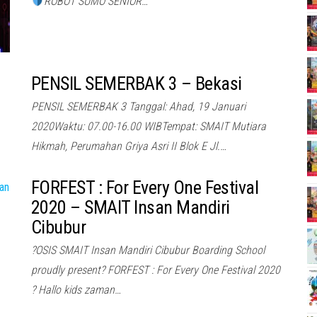
ROBOT SUMO SENIOR…
PENSIL SEMERBAK 3 – Bekasi
PENSIL SEMERBAK 3 Tanggal: Ahad, 19 Januari
2020Waktu: 07.00-16.00 WIBTempat: SMAIT Mutiara
Hikmah, Perumahan Griya Asri II Blok E Jl.…
FORFEST : For Every One Festival
2020 – SMAIT Insan Mandiri
Cibubur
?OSIS SMAIT Insan Mandiri Cibubur Boarding School
proudly present? FORFEST : For Every One Festival 2020
? Hallo kids zaman…