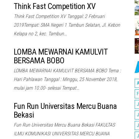
Think Fast Competition XV
Think Fast Competition XV Tanggal: 2 Februari
2019Tempat: SMA Negeri 1 Tambun Selatan, Jl. Kebon
Kelapa no 2, kec. Tambun…
LOMBA MEWARNAI KAMULVIT
BERSAMA BOBO
LOMBA MEWARNAI KAMULVIT BERSAMA BOBO Tema :
Hari Pahlawan Tanggal : Minggu, 25 November 2018,
A
mulai jam 10.00- selesai Tempat…
F
Fun Run Universitas Mercu Buana
J
Bekasi
J
Fun Run Universitas Mercu Buana Bekasi FAKULTAS
J
ILMU KOMUNIKASI UNIVERSITAS MERCU BUANA
J