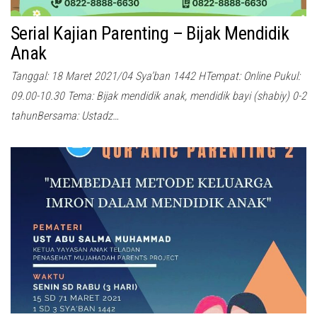
Serial Kajian Parenting – Bijak Mendidik
Anak
Tanggal: 18 Maret 2021/04 Sya’ban 1442 HTempat: Online Pukul:
09.00-10.30 Tema: Bijak mendidik anak, mendidik bayi (shabiy) 0-2
tahunBersama: Ustadz…