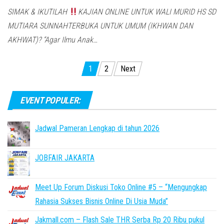
SIMAK & IKUTILAH
KAJIAN ONLINE UNTUK WALI MURID HS SD
MUTIARA SUNNAHTERBUKA UNTUK UMUM (IKHWAN DAN
AKHWAT)? “Agar Ilmu Anak…
Posts
1
2
Next
pagination
EVENT POPULER:
Jadwal Pameran Lengkap di tahun 2026
JOBFAIR JAKARTA
Meet Up Forum Diskusi Toko Online #5 – “Mengungkap
Rahasia Sukses Bisnis Online Di Usia Muda”
Jakmall.com – Flash Sale THR Serba Rp 20 Ribu pukul