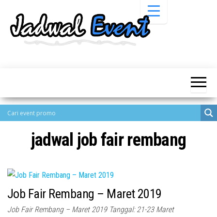
Skip
to
the
content
Informasi
Jadwal
Jadwal,
Event,
Event,
Acara,
Info
Pameran,
Pameran,
Seminar,
Promo,
Acara &
Bazaar,
Promo
Workshop,
jadwal job fair rembang
Job Fair,
Terbaru
Lomba dll.
Job Fair Rembang – Maret 2019
Job Fair Rembang – Maret 2019 Tanggal: 21-23 Maret