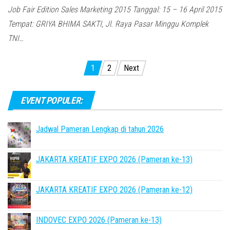
Job Fair Edition Sales Marketing 2015 Tanggal: 15 – 16 April 2015
Tempat: GRIYA BHIMA SAKTI, Jl. Raya Pasar Minggu Komplek
TNI…
Posts
1
2
Next
pagination
EVENT POPULER:
Jadwal Pameran Lengkap di tahun 2026
JAKARTA KREATIF EXPO 2026 (Pameran ke-13)
JAKARTA KREATIF EXPO 2026 (Pameran ke-12)
INDOVEC EXPO 2026 (Pameran ke-13)