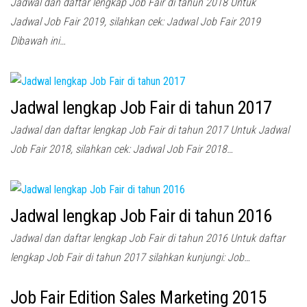
Jadwal dan daftar lengkap Job Fair di tahun 2018 Untuk
Jadwal Job Fair 2019, silahkan cek: Jadwal Job Fair 2019
Dibawah ini…
Jadwal lengkap Job Fair di tahun 2017
Jadwal dan daftar lengkap Job Fair di tahun 2017 Untuk Jadwal
Job Fair 2018, silahkan cek: Jadwal Job Fair 2018…
Jadwal lengkap Job Fair di tahun 2016
Jadwal dan daftar lengkap Job Fair di tahun 2016 Untuk daftar
lengkap Job Fair di tahun 2017 silahkan kunjungi: Job…
Job Fair Edition Sales Marketing 2015