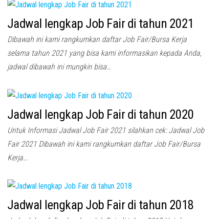
Jadwal lengkap Job Fair di tahun 2021
Dibawah ini kami rangkumkan daftar Job Fair/Bursa Kerja
selama tahun 2021 yang bisa kami informasikan kepada Anda,
jadwal dibawah ini mungkin bisa…
Jadwal lengkap Job Fair di tahun 2020
Untuk Informasi Jadwal Job Fair 2021 silahkan cek: Jadwal Job
Fair 2021 Dibawah ini kami rangkumkan daftar Job Fair/Bursa
Kerja…
Jadwal lengkap Job Fair di tahun 2018