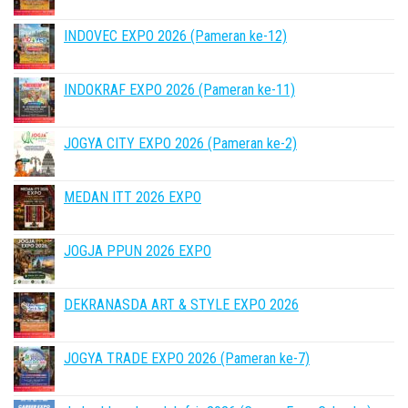
INDOVEC EXPO 2026 (Pameran ke-12)
INDOKRAF EXPO 2026 (Pameran ke-11)
JOGYA CITY EXPO 2026 (Pameran ke-2)
MEDAN ITT 2026 EXPO
JOGJA PPUN 2026 EXPO
DEKRANASDA ART & STYLE EXPO 2026
JOGYA TRADE EXPO 2026 (Pameran ke-7)