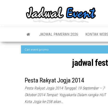
Skip
to
Jadw
Informas
the
Jadwal,
Event
Event,
content
Acara,
Info
Pameran
Pame
JADWAL PAMERAN 2026
KONTAK WEBS
Seminar,
Promo,
Acar
Bazaar,
Prom
Worksho
Job Fair,
Terb
Lomba dl
jadwal fes
Pesta Rakyat Jogja 2014
Pesta Rakyat Jogja 2014 Tanggal: 19 September – 7
Oktober 2014 Tempat: Yogyakarta Dalam rangka HUT
Kota Jogja ke-258 akan…