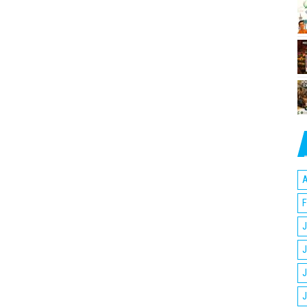
A
F
J
J
J
J