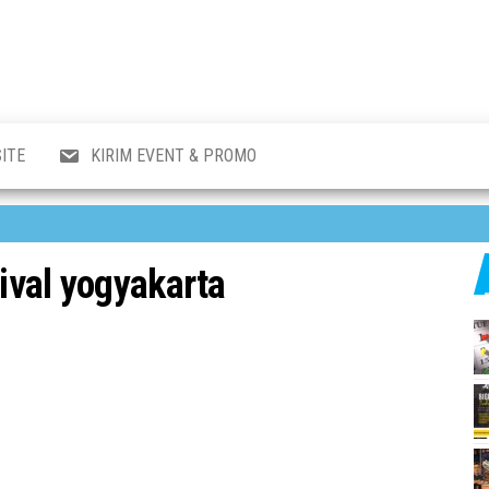
al
i
,
,
ran,
ITE
KIRIM EVENT & PROMO
a &
o
p,
aru
l.
tival yogyakarta