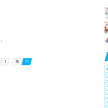
 |
1
…
76
77
A
F
J
J
J