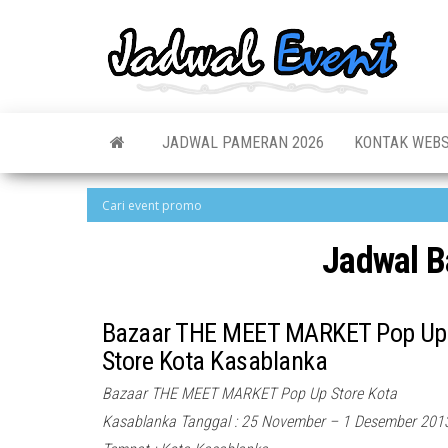
Skip
to
Jadw
Informas
the
Jadwal,
Event
Event,
content
Acara,
Info
Pameran
Pame
JADWAL PAMERAN 2026
KONTAK WEBS
Seminar,
Promo,
Acar
Bazaar,
Prom
Worksho
Job Fair,
Terb
Lomba dl
Jadwal B
Bazaar THE MEET MARKET Pop Up
Store Kota Kasablanka
Bazaar THE MEET MARKET Pop Up Store Kota
Kasablanka Tanggal : 25 November – 1 Desember 201