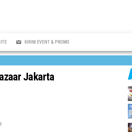
al
i
,
,
ran,
ITE
KIRIM EVENT & PROMO
a &
o
p,
aru
l.
azaar Jakarta
3