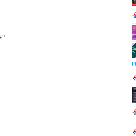
gal
P
,