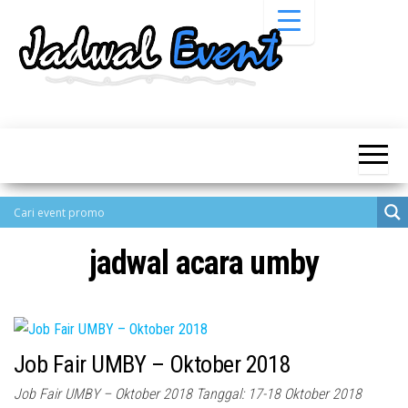
Skip
to
the
content
Informasi
Jadwal
Jadwal,
Event,
Event,
Acara,
Info
Pameran,
Pameran,
Seminar,
Promo,
Acara &
Bazaar,
Promo
Workshop,
jadwal acara umby
Job Fair,
Terbaru
Lomba dll.
Job Fair UMBY – Oktober 2018
Job Fair UMBY – Oktober 2018 Tanggal: 17-18 Oktober 2018